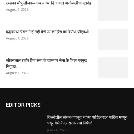
खडका चौफुलीजवळ कचऱ्याच्या ढिगाऱ्यात अनोळखीचा मृतदेह
August 1, 2026
वृद्धावस्था पेंशन में हो रही देरी पर कांग्रेस का विरोध, सीएमओ...
August 1, 2026
जीवनलाल राठौर शिव सेना के कामगार सेना के जिला प्रमुख
नियुक्त...
August 1, 2026
EDITOR PICKS
दिल्लीतील सोनम वांगचुक यांच्या आंदोलनाला पाठिंबा म्हणून
भगूर येथे केंद्र सरकारचा निषेध!
July 21, 2026