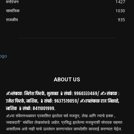
मनोरंजन
1427
सामाजिक
1030
राजकीय
935
ABOUT US
✍️संपादक: निलेश फिरके, भुसावळ 📱संपर्क: 9960333469/ ✍️ संपादक :
उमेश फिरके, नाशिक, 📱संपर्क: 9637519059/ ✍️उपसंपादक राज निकाळे,
नाशिक 📱संपर्क: 8411001999.
✍️या संकेतस्थळावर प्रकाशित झालेला सर्व मजकूर, लेख आणि त्याचे हक्क ,
जबाबदारी'' संबंधित लेखकांकडे आहेत. प्रसिद्ध झालेल्या मजकुराशी संपादक सहमत
असतीलच असे नाही याचे उल्लंघन करणाऱ्यांवर कायदेशीर कारवाई करण्यात येईल.