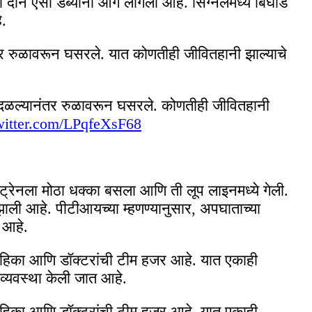
या दोन एसी डब्यांना आग लागली आहे. सिग्नलमध्ये बिघाड
े.
ानंतर रुळावरून घसरले. यात कोणतीही जीवितहानी झाल्याचे
आदळल्यानंतर रुळावरून घसरले. कोणतीही जीवितहानी
twitter.com/LPqfeXsF68
े ट्रेनला मोठा धक्का बसला आणि ती लूप लाइनमध्ये गेली.
ली आहे. पीटीआयच्या म्हणण्यानुसार, अपघाताच्या
 आहे.
णवाहिका आणि डॉक्टरांची टीम हजर आहे. यात एकाही
ी व्यवस्था केली जात आहे.
णवाहिका आणि डॉक्टरांची टीम हजर आहे. यात एकाही