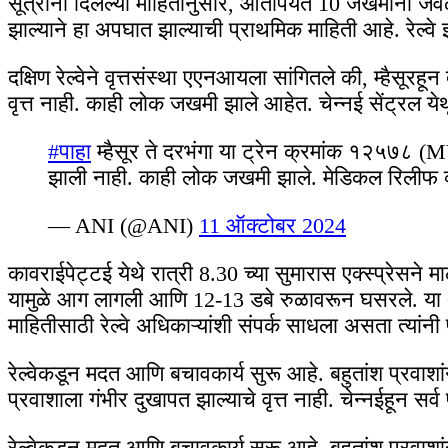
सूत्रांनी दिलेल्या माहितीनुसार, आतापर्यंत 10 जखमींना ज
झाल्याने हा अपघात झाल्याची प्राथमिक माहिती आहे. रेल्वे इ
दक्षिण रेल्वेने वृत्तसंस्था एएनआयला सांगितले की, म्हैस
वृत्त नाही. काही लोक जखमी झाले आहेत. चेन्नई सेंट्रल य
#पाहा
म्हैसूर ते दरभंगा या ट्रेन क्रमांक १२५७८
झाली नाही. काही लोक जखमी झाले. मेडिकल रिलीफ व्ह
— ANI (@ANI)
11 ऑक्टोबर 2024
कावराईपेट्टई येथे रात्री 8.30 च्या सुमारास एक्स्प्रेसने
यामुळे आग लागली आणि 12-13 डबे रुळावरून घसरले. या अप
माहितीसाठी रेल्वे अधिकाऱ्यांशी संपर्क साधला असता त्या
रेल्वेकडून मदत आणि बचावकार्य सुरू आहे. बहुतांश प्रवा
प्रवाशाला गंभीर दुखापत झाल्याचे वृत्त नाही. चेन्नईहून सर्
रेल्वेकडून मदत आणि बचावकार्य सुरू आहे. बहुतांश प्रवा