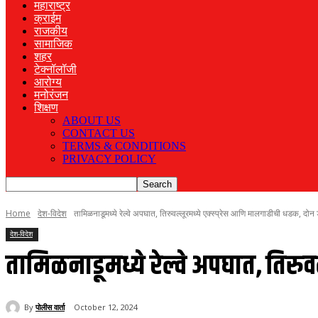
महाराष्ट्र
क्राईम
राजकीय
सामाजिक
शहर
टेक्नॉलॉजी
आरोग्य
मनोरंजन
शिक्षण
ABOUT US
CONTACT US
TERMS & CONDITIONS
PRIVACY POLICY
Home
देश-विदेश
तामिळनाडूमध्ये रेल्वे अपघात, तिरुवल्लूरमध्ये एक्स्प्रेस आणि मालगाडीची धडक, दोन
देश-विदेश
तामिळनाडूमध्ये रेल्वे अपघात, तिरु
By
पोलीस वार्ता
October 12, 2024