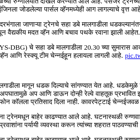
वळच्या रुग्णालयात दाखल करण्यात आले आहे. पॅसेंजर ट्रेनच्
ंजिनला जोडलेल्या पार्सल व्हॅनमध्येही आग लागल्याचे वृत्त आह
ूरहून दरभंगाला जाणाऱ्या ट्रेनचे सहा डबे मालगाडीला धडकल्य
ेथून वैद्यकीय मदत व्हॅन आणि बचाव पथके रवाना झाली आहेत.
 (MYS-DBG) चे सहा डबे मालगाडीला 20.30 च्या सुमारास 
ॅन आणि रेस्क्यू टीम चेन्नईहून हलायला लागली आहे.
pic.
 मालगाडीला मागून धडक दिल्याचे सांगण्यात येत आहे. धडकेमुळ
घातामुळे अप आणि डाऊन दोन्ही रेल्वे वाहतूक प्रभावित झा
ंनी फोन कॉलला प्रतिसाद दिला नाही. कावरपेट्टाई चेन्नईजवळ
शांना ट्रेनमधून बाहेर काढण्यात आले आहे. घटनास्थळी रुग्
व प्रवाशांना पर्यायी व्यवस्था करून त्यांच्या शहरात पाठवण्याच
शांना ट्रेनमधून बाहेर काढण्यात आले आहे. घटनास्थळी रुग्