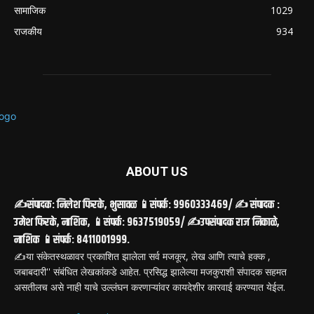
सामाजिक
1029
राजकीय
934
ABOUT US
✍️संपादक: निलेश फिरके, भुसावळ 📱संपर्क: 9960333469/ ✍️ संपादक :
उमेश फिरके, नाशिक, 📱संपर्क: 9637519059/ ✍️उपसंपादक राज निकाळे,
नाशिक 📱संपर्क: 8411001999.
✍️या संकेतस्थळावर प्रकाशित झालेला सर्व मजकूर, लेख आणि त्याचे हक्क ,
जबाबदारी'' संबंधित लेखकांकडे आहेत. प्रसिद्ध झालेल्या मजकुराशी संपादक सहमत
असतीलच असे नाही याचे उल्लंघन करणाऱ्यांवर कायदेशीर कारवाई करण्यात येईल.