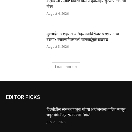
कर्तृत्वाला सलाम! विवरेत पोलीस हवालदार सुरज पाटीलांचा
गौरव
August 4, 2026
मुक्ताईनगर शहरात अतिक्रमणाविरोधात प्रशासनाचा
बडगा? व्यावसायिकांमध्ये कारवाईमुळे खळबळ
August 3, 2026
Load more
EDITOR PICKS
दिल्लीतील सोनम वांगचुक यांच्या आंदोलनाला पाठिंबा म्हणून
भगूर येथे केंद्र सरकारचा निषेध!
July 21, 2026