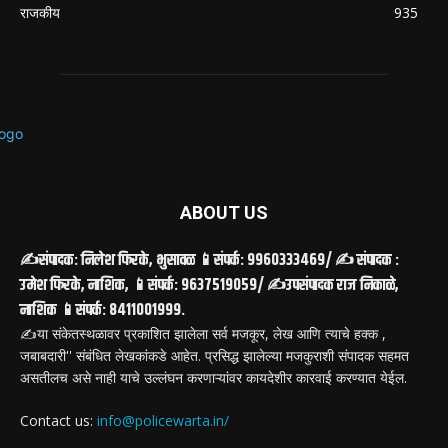
राजकीय
935
ABOUT US
✍️संपादक: निलेश फिरके, भुसावळ 📱संपर्क: 9960333469/ ✍️ संपादक :
उमेश फिरके, नाशिक, 📱संपर्क: 9637519059/ ✍️उपसंपादक राज निकाळे,
नाशिक 📱संपर्क: 8411001999.
✍️या संकेतस्थळावर प्रकाशित झालेला सर्व मजकूर, लेख आणि त्याचे हक्क ,
जबाबदारी'' संबंधित लेखकांकडे आहेत. प्रसिद्ध झालेल्या मजकुराशी संपादक सहमत
असतीलच असे नाही याचे उल्लंघन करणाऱ्यांवर कायदेशीर कारवाई करण्यात येईल.
Contact us:
info@policewarta.in/