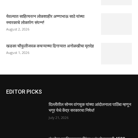
येवल्यात साहित्यरत्न लोकशाहीर अण्णाभाऊ साठे यांच्या
स्मारकाचे लोकार्पण संपन्न!
August 2, 2026
खडका चौफुलीजवळ कचऱ्याच्या ढिगाऱ्यात अनोळखीचा मृतदेह
August 1, 2026
EDITOR PICKS
दिल्लीतील सोनम वांगचुक यांच्या आंदोलनाला पाठिंबा म्हणून
भगूर येथे केंद्र सरकारचा निषेध!
July 21, 2026