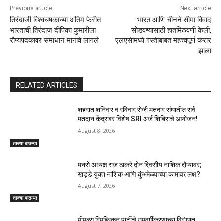
Previous article
Next article
तिरंदाजी विश्वचषकाच्या अंतिम फेरीत
भारत आणि चीनने सीमा विवाद
भारताची तिरंदाज दीपिका कुमारीला
सोडवण्यासाठी हातमिळवणी केली,
रौप्यपदकावर समाधान मानावे लागले
एलएसीमध्ये गस्तीबाबत महत्त्वपूर्ण करार
झाला
RELATED ARTICLES
शहरात शनिवार व रविवार रोजी मतदार संघातील सर्व
मतदान केंद्रांवर विशेष SRI अर्ज शिबिरांचे आयोजन!
August 8, 2026
ताज्या बातम्या
मनसे अध्यक्ष राज ठाकरे दोन दिवसीय नाशिक दौऱ्यावर;
खड्डे युक्त नाशिक आणि कुंभमेळ्याच्या कामावर लक्ष?
August 7, 2026
ताज्या बातम्या
पीपल्स रिपब्लिकन पार्टीचे उपवर्गीकरणाच्या विरोधात