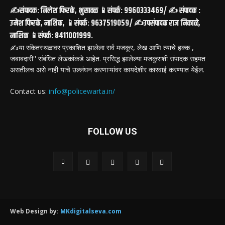
✍️संपादक: निलेश फिरके, भुसावळ 📱संपर्क: 9960333469/ ✍️ संपादक :
उमेश फिरके, नाशिक, 📱संपर्क: 9637519059/ ✍️उपसंपादक राज निकाळे,
नाशिक 📱संपर्क: 8411001999.
✍️या संकेतस्थळावर प्रकाशित झालेला सर्व मजकूर, लेख आणि त्याचे हक्क ,
जबाबदारी'' संबंधित लेखकांकडे आहेत. प्रसिद्ध झालेल्या मजकुराशी संपादक सहमत
असतीलच असे नाही याचे उल्लंघन करणाऱ्यांवर कायदेशीर कारवाई करण्यात येईल.
Contact us:
info@policewarta.in/
FOLLOW US
Web Design by:
MKdigitalseva.com