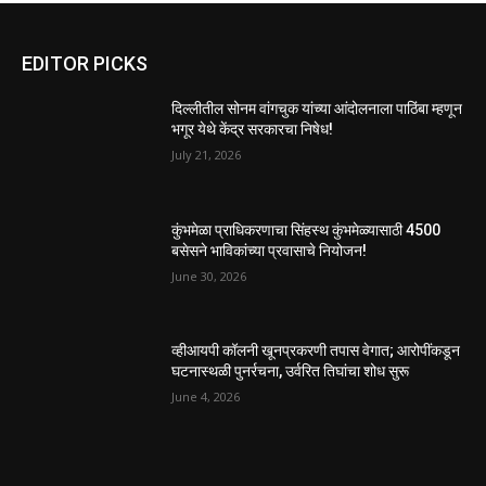
EDITOR PICKS
दिल्लीतील सोनम वांगचुक यांच्या आंदोलनाला पाठिंबा म्हणून
भगूर येथे केंद्र सरकारचा निषेध!
July 21, 2026
कुंभमेळा प्राधिकरणाचा सिंहस्थ कुंभमेळ्यासाठी 4500
बसेसने भाविकांच्या प्रवासाचे नियोजन!
June 30, 2026
व्हीआयपी कॉलनी खूनप्रकरणी तपास वेगात; आरोपींकडून
घटनास्थळी पुनर्रचना, उर्वरित तिघांचा शोध सुरू
June 4, 2026