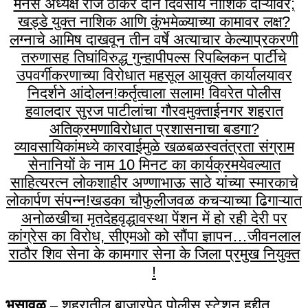
मनसे अध्यक्ष राज ठाकरे दोन दिवसीय नाशिक दौऱ्यावर;
खड्डे युक्त नाशिक आणि कुंभमेळ्याच्या कामावर लक्ष?
लग्नाचे आमिष दाखवून तीन वर्षे अत्याचार केल्याप्रकरणी
तरुणासह तिघांविरुद्ध गुन्हा
पीपल्स रिपब्लिकन पार्टीचे
उपवर्गीकरणाच्या विरोधात महसूल आयुक्त कार्यालयावर
निदर्शने आंदोलन!
कर्तृत्वाला सलाम! विवरेत पोलीस
हवालदार सुरज पाटीलांचा गौरव
मुक्ताईनगर शहरात
अतिक्रमणाविरोधात प्रशासनाचा बडगा?
व्यावसायिकांमध्ये कारवाईमुळे खळबळ
स्वतंत्रता संग्राम
सेनानियों के नाम 10 मिनट का कार्यक्रम
येवल्यात
साहित्यरत्न लोकशाहीर अण्णाभाऊ साठे यांच्या स्मारकाचे
लोकार्पण संपन्न!
खडका चौफुलीजवळ कचऱ्याच्या ढिगाऱ्यात
अनोळखीचा मृतदेह
वृद्धावस्था पेंशन में हो रही देरी पर
कांग्रेस का विरोध, सीएमओ को सौंपा ज्ञापन…
जीवनलाल
राठौर शिव सेना के कामगार सेना के जिला प्रमुख नियुक्त
!
भुसावळ
– शहरातील बाजारपेठ पोलीस स्टेशन हद्दीत