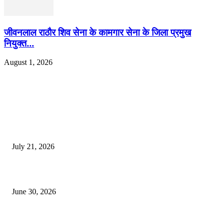
जीवनलाल राठौर शिव सेना के कामगार सेना के जिला प्रमुख
नियुक्त...
August 1, 2026
EDITOR PICKS
दिल्लीतील सोनम वांगचुक यांच्या आंदोलनाला पाठिंबा म्हणून भगूर येथे केंद्र सरकारचा निषे
July 21, 2026
कुंभमेळा प्राधिकरणाचा सिंहस्थ कुंभमेळ्यासाठी 4500 बसेसने भाविकांच्या प्रवासाचे नियो
June 30, 2026
व्हीआयपी कॉलनी खूनप्रकरणी तपास वेगात; आरोपींकडून घटनास्थळी पुनर्रचना, उर्वरित त