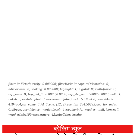
filter: 0; fileterIntensity: 0.000000; filterMask: 0; captureOrientation: 0;
hdrForward: 6; shaking: 0.000000; highlight: 1; algolist: 0; multi-frame: 1;
brp_mask: 8; brp_del_th: 0.0000,0.0000; brp_del_sen: 0.0000,0.0000; delta:1;
bokeh:1; module: photo;hw-remosaic: false;touch: (-1.0, -1.0);sceneMode:
4194304;cct_value: 0;AI_Scene: (12, 2);aec_lux: 234.56293;aec_lux_index:
0;albedo: ;confidence: ;motionLevel: -1;weatherinfo: weather：null, icon:null,
weatherInfo:100;temperature: 42;zeissColor: bright;
ब्रेकिंग न्यूज