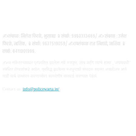
ABOUT US
✍️संपादक: निलेश फिरके, भुसावळ 📱संपर्क: 9960333469/ ✍️ संपादक : उमेश
फिरके, नाशिक, 📱संपर्क: 9637519059/ ✍️उपसंपादक राज निकाळे, नाशिक 📱
संपर्क: 8411001999.
✍️या संकेतस्थळावर प्रकाशित झालेला सर्व मजकूर, लेख आणि त्याचे हक्क , जबाबदारी''
संबंधित लेखकांकडे आहेत. प्रसिद्ध झालेल्या मजकुराशी संपादक सहमत असतीलच असे
नाही याचे उल्लंघन करणाऱ्यांवर कायदेशीर कारवाई करण्यात येईल.
Contact us:
info@policewarta.in/
FOLLOW US