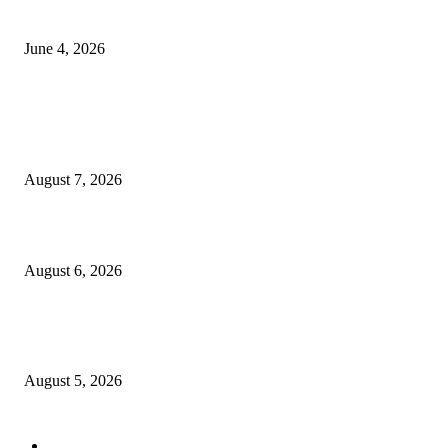
शोध सुरू
June 4, 2026
POPULAR POSTS
मनसे अध्यक्ष राज ठाकरे दोन दिवसीय नाशिक दौऱ्यावर; खड्डे युक्त नाशिक आणि कुंभमेळ्य
कामावर लक्ष?
August 7, 2026
लग्नाचे आमिष दाखवून तीन वर्षे अत्याचार केल्याप्रकरणी तरुणासह तिघांविरुद्ध गुन्हा
August 6, 2026
पीपल्स रिपब्लिकन पार्टीचे उपवर्गीकरणाच्या विरोधात महसूल आयुक्त कार्यालयावर निदर्शने
आंदोलन!
August 5, 2026
POPULAR CATEGORY
टेक्नॉलॉजी
2207