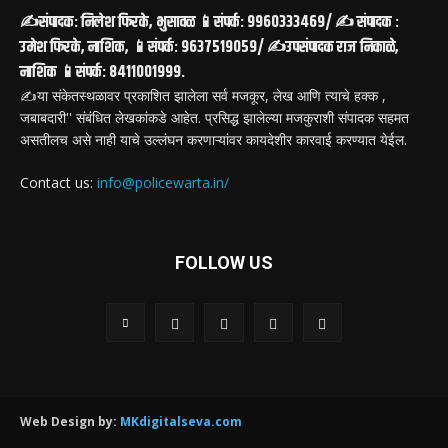
✍️संपादक: निलेश फिरके, भुसावळ 📱संपर्क: 9960333469/ ✍️ संपादक :
उमेश फिरके, नाशिक, 📱संपर्क: 9637519059/ ✍️उपसंपादक राज निकाळे,
नाशिक 📱संपर्क: 8411001999.
✍️या संकेतस्थळावर प्रकाशित झालेला सर्व मजकूर, लेख आणि त्याचे हक्क ,
जबाबदारी'' संबंधित लेखकांकडे आहेत. प्रसिद्ध झालेल्या मजकुराशी संपादक सहमत
असतीलच असे नाही याचे उल्लंघन करणाऱ्यांवर कायदेशीर कारवाई करण्यात येईल.
Contact us:
info@policewarta.in/
FOLLOW US
Web Design by:
MKdigitalseva.com