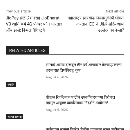
Previous article
Next article
JioPay इंटिग्रेशनसह JioBharat
महाराष्ट्र झारखंड निवडणुकीची घोषणा
V3 आणि V4 4G फीचर फोन भारतात
करताना EC ने J&K-हरियाणाचा
लाँच झाले: किंमत, वैशिष्ट्ये
उल्लेख का केला?
RELATED ARTICLES
लग्नाचे आमिष दाखवून तीन वर्षे अत्याचार केल्याप्रकरणी
तरुणासह तिघांविरुद्ध गुन्हा
August 6, 2026
क्राईम
पीपल्स रिपब्लिकन पार्टीचे उपवर्गीकरणाच्या विरोधात
महसूल आयुक्त कार्यालयावर निदर्शने आंदोलन!
August 5, 2026
ताज्या बातम्या
कर्तृत्वाला सलाम! विवरेत पोलीस हवालदार सुरज पाटीलांचा